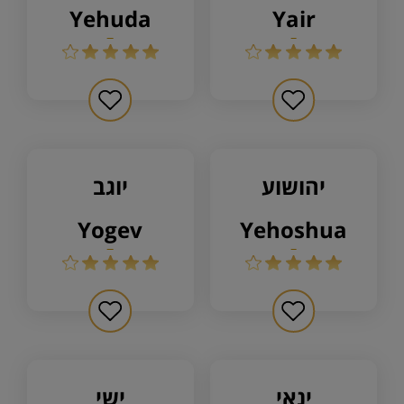
yehuda
yair
יהושוע
יוגב
yogev
yehoshua
ינאי
ישי