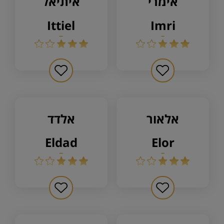
אימרי
איתיאל
ittiel
imri
אלאור
אלדד
eldad
elor