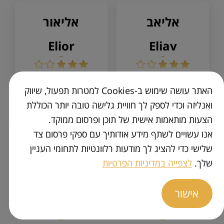
אליאב
אליאור
elior
eliav
האתר עושה שימוש ב-Cookies למטרות תפעול, שיווק
ואנליזה וכדי לספק לך חוויית גלישה טובה יותר הכוללת
הצעות מותאמות אישית של תוכן ופרסום ממוקד.
אנו עשויים לשתף מידע אודותיך עם ספקי פרסום צד
אליאל
אליהו
שלישי כדי להציג לך מודעות רלוונטיות לתחומי העניין
elijah
eliel
שלך.
לצפייה במדיניות הפרטיות
אישור