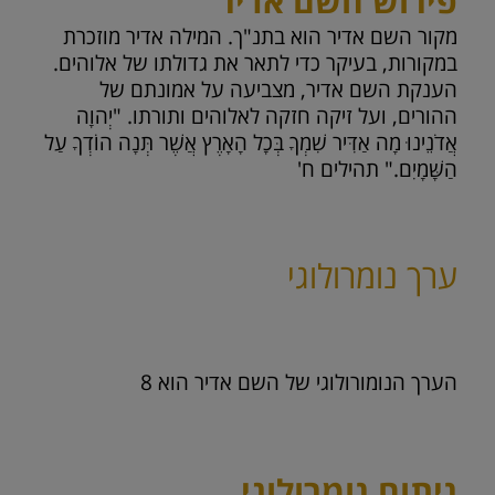
פירוש השם אדיר
מקור השם אדיר הוא בתנ"ך. המילה אדיר מוזכרת
במקורות, בעיקר כדי לתאר את גדולתו של אלוהים.
הענקת השם אדיר, מצביעה על אמונתם של
ההורים, ועל זיקה חזקה לאלוהים ותורתו. "יְהוָה
אֲדֹנֵינוּ מָה אַדִּיר שִׁמְךָ בְּכָל הָאָרֶץ אֲשֶׁר תְּנָה הוֹדְךָ עַל
הַשָּׁמָיִם." תהילים ח'
ערך נומרולוגי
הערך הנומורולוגי של השם אדיר הוא
8
ניתוח נומרולוגי