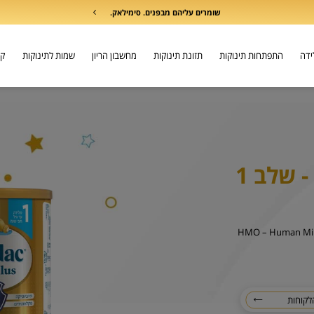
שומרים עליהם מבפנים. סימילאק.
לידה
התפתחות תינוקות
תזונת תינוקות
מחשבון הריון
שמות לתינוקות
קו
 שלב 1
HMO – Human Mi
לקוחות