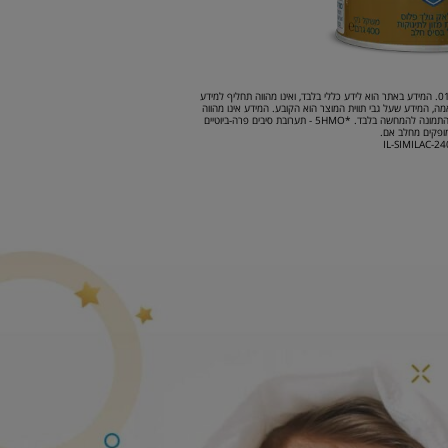
המידע באתר אודות המוצר מעודכן נכון ליום 01.06.2024. המידע באתר הוא לידע כללי בלבד, ואינו מהווה תחליף למידע
מה, המידע שעל גבי תווית המוצר הוא הקובע. המידע אינו מהווה
תחליף לייעוץ מקצועי של רופא/דיאטן בהתאם לצורך. התמונה להמחשה בלבד. *5HMO - תערובת סיבים פרה-ביוטיים
ופקים מחלב אם.
IL-SIMILAC-2