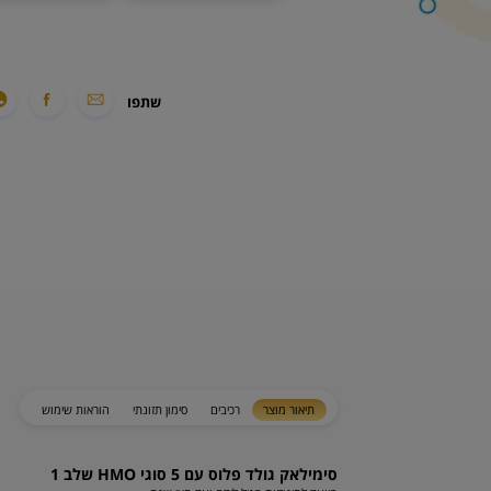
שתפו
תיאור מוצר
רכיבים
סימון תזונתי
הוראות שימוש
סימילאק גולד פלוס עם 5 סוגי HMO שלב 1