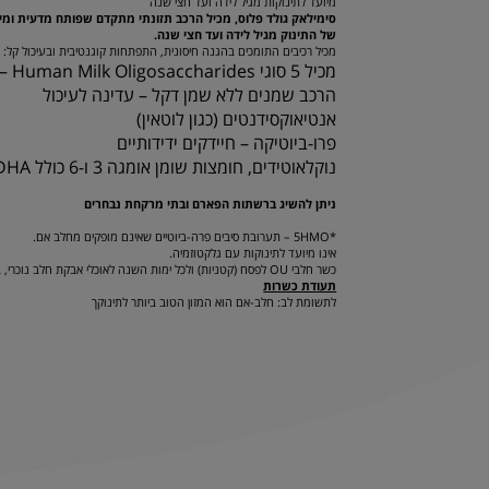
מיועד לתינוקות מגיל לידה ועד חצי שנה
סימילאק גולד פלוס, מכיל הרכב תזונתי מתקדם שפותח מדעית ומי
של התינוק מגיל לידה ועד חצי שנה.
מכיל רכיבים התומכים בהגנה חיסונית, התפתחות קוגנטיבית ובעיכול קל:
מכיל 5 סוגי HMO – Human Milk Oligosaccharides
הרכב שמנים ללא שמן דקל – עדינה לעיכול
אנטיאוקסידנטים (כגון לוטאין)
פרו-ביוטיקה – חיידקים ידידותיים
נוקלאוטידים, חומצות שומן אומגה 3 ו-6 כולל DHA ו-AA, ברזל, סידן
ניתן להשיג ברשתות הפארם ובתי מרקחת נבחרים
*5HMO – תערובת סיבים פרה-ביוטיים שאינם מופקים מחלב אם.
אינו מיועד לתינוקות עם גלקטוזמיה.
כשר חלבי OU לפסח (קטניות) ולכל ימות השנה לאוכלי אבקת חלב נוכרי, באישור הרבנות הראשית לישראל.
תעודת כשרות
לתשומת לב: חלב-אם הוא המזון הטוב ביותר לתינוקך