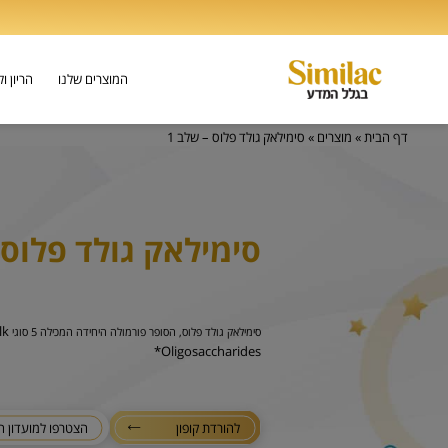
המוצרים שלנו
הריון ו
דף הבית
»
מוצרים
»
סימילאק גולד פלוס – שלב 1
סימילאק גולד פלוס -
lk
סימילאק גולד פלוס, הסופר פורמולה היחידה המכילה 5 סוגי
Oligosaccharides*
להורדת קופון
הצטרפו למועדון ה