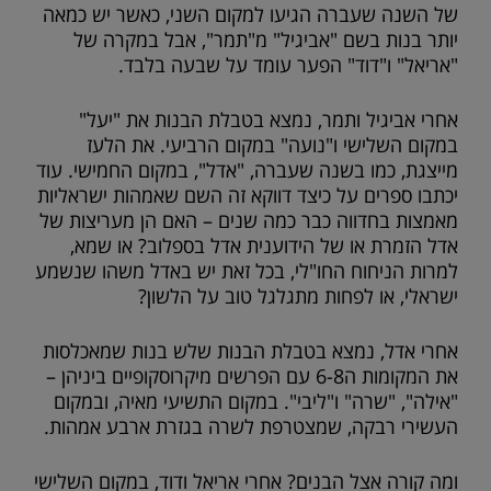
של השנה שעברה הגיעו למקום השני, כאשר יש כמאה
יותר בנות בשם "אביגיל" מ"תמר", אבל במקרה של
"אריאל" ו"דוד" הפער עומד על שבעה בלבד.
אחרי אביגיל ותמר, נמצא בטבלת הבנות את "יעל"
במקום השלישי ו"נועה" במקום הרביעי. את הלעז
מייצגת, כמו בשנה שעברה, "אדל", במקום החמישי. עוד
יכתבו ספרים על כיצד דווקא זה השם שאמהות ישראליות
מאמצות בחדווה כבר כמה שנים – האם הן מעריצות של
אדל הזמרת או של הידוענית אדל בספלוב? או שמא,
למרות הניחוח החו"לי, בכל זאת יש באדל משהו שנשמע
ישראלי, או לפחות מתגלגל טוב על הלשון?
אחרי אדל, נמצא בטבלת הבנות שלש בנות שמאכלסות
את המקומות ה6-8 עם הפרשים מיקרוסקופיים ביניהן –
"אילה", "שרה" ו"ליבי". במקום התשיעי מאיה, ובמקום
העשירי רבקה, שמצטרפת לשרה בגזרת ארבע אמהות.
ומה קורה אצל הבנים? אחרי אריאל ודוד, במקום השלישי