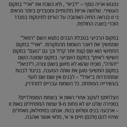
נפגוש אריה נוסף – "לביא" , ולא נשכח את "ארי" במקום
העשירי. שלושה אריות מלכותיים ומכובדים ביותר מראים
כי זו כנראה החיה האהובה על הורים לתינוקות במגדר
הזכרי בשנה החולפת.
במקום הרביעי בטבלת הבנים נמצא השם "רפאל"
שממשיך את ז'אנר השמות מהמקורות. "אורי" במקום
החמישי הוא שם קצת יותר קליל וכך גם "נועם" במקום
השישי ו"איתן" במקום השביעי. במקום שמונה השם
"יהודה", מוכיח שהוא לא מיושן בשום צורה, ו"דניאל"
במקום התשיעי טוען את אותה הטענה. בניגוד לבנות
שמתהדרות ב"אדל" – לבנים אין שום שם לועזי
בעשירייה הפותחת. כל השמות עבריים למהדרין.
הצלחתם לעקוב אחרי האות א' בשמות הפופולריים?
בספירה שלנו יש לא פחות מ-9 שמות המתחילים באות זו
– ארבעה בנים ושלוש בנות. אנחנו בסימילאק מאחלים
שיהיו להם (ולכם) חיים א' א', מלאי אושר ואהבה.