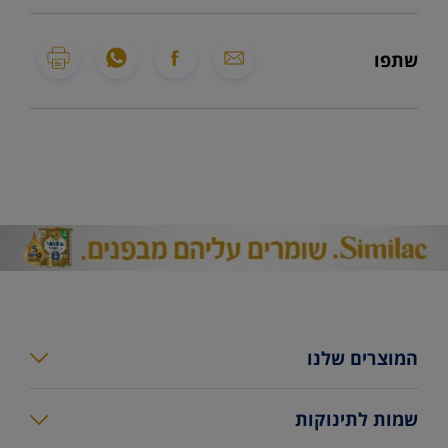
שתפו
המוצרים שלנו
סימילאק גולד פלוס
שמות לתינוקות
סימילאק גולד