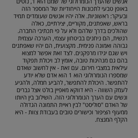
אנשים שהערך הנומרולוגי של שמם הוא 1, נוטים
באופן טבעי לתכונות הייחודיות של המספר הזה
ובעיקר: ראשוניות. אלה יהיו אנשים שעומדים תמיד
בראש, שאפתנים, מקוריים, יצירתיים, כאלה
שהולכים בדרך שלהם ולא על פי תכתיבי החברה.
רגשית, הם ניחנים בביטחון עצמי, הערכה עצמית
גבוהה ואמונה פנימית. מקצועית, הם יהיו שאפתנים
ויש שגם יגידו מרפקנים. לצד זאת אפשר למצוא
בהם גם מנהיגות טובה, אומץ לב ויכולת תפקוד
עילאית במצבי חירום. עם זאת - אין לחשוב שאדם
שמספרו הנומרולוגי הוא 1 הוא אדם שלא יודע
להתפשר. היכולת להתפשר, להביע חמלה, ולהגיע
לעמק השווה - היא דווקא מאפיין בולט אצל גברים
ונשים עם הערך הנומרולוגי הזה. השילוב בין היותו
של האדם "סוליסט" לבין ראיית התמונה הגדולה
ממעוף הציפור וכישורים טובים בעבודת צוות - היא
הקלף המנצח.