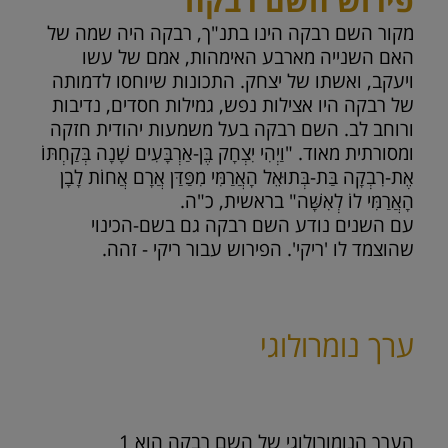
פירוש השם רבקה
מקור השם רבקה הינו בתנ"ך, רבקה היה שמה של
האם השנייה מארבע האימהות, אמם של עשו
ויעקב, ואשתו של יצחק. התכונות שיוחסו לדמותה
של רבקה היו אצילות נפש, גמילות חסדים, נדיבות
ורוחב לב. השם רבקה בעל משמעות יהודית חזקה
ומסורתית מאוד. "וַיְהִי יִצְחָק בֶּן-אַרְבָּעִים שָׁנָה בְּקַחְתּוֹ
אֶת-רִבְקָה בַּת-בְּתוּאֵל הָאֲרַמִּי מִפַּדַּן אֲרָם אֲחוֹת לָבָן
הָאֲרַמִּי לוֹ לְאִשָּׁה" בראשית, כ"ה.
עם השנים נודע השם רבקה גם בשם-הכינוי
שהוצמד לו 'ריקי'. הפירוש עבור ריקי - זהה.
ערך נומרולוגי
הערך הנומורולוגי של השם רבקה הוא
1