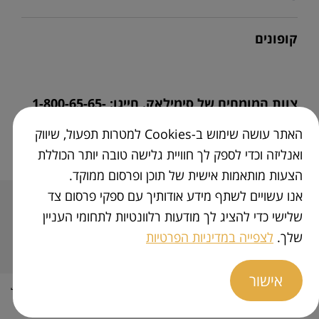
סימילאק גולד קומפורט
אחרי הלידה
צור קשר
התפתחות תינוקות לפי חודשים
קופונים
סימילאק למהדרין בד"ץ
הריון ולידה- כלים ומחשבונים
Similac Club
פגים - טיפול והתפתחות
סימילאק צמחי
תנאי שימוש
כלים להורה הטרי
צוות המומחים של סימילאק. חייגו: 1-800-65-65-
סימילאק AR
פרטיות
מפענח החיתול
01
האתר עושה שימוש ב-Cookies למטרות תפעול, שיווק
לתשומת לב,
חלב אם הוא המזון הטוב ביותר לתינוק
מפת האתר
ואנליזה וכדי לספק לך חוויית גלישה טובה יותר הכוללת
הצעות מותאמות אישית של תוכן ופרסום ממוקד.
נגישות
אנו עשויים לשתף מידע אודותיך עם ספקי פרסום צד
פדיאשור ישראל
שלישי כדי להציג לך מודעות רלוונטיות לתחומי העניין
שלך.
לצפייה במדיניות הפרטיות
Abbott Nutrition
אישור
‏כל הזכויות שמורות ל @Abbott medical laboratories ltd 2022 | *מכיל
רכיבי HMO - סיבים פרהביוטיים שאינם מופקים מחלב אם