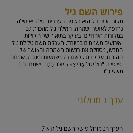
פירוש השם גיל
מקור השם גיל הוא בשפה העברית. גיל היא מילה
נרדפת לאושר ושמחה. המילה גיל מוזכרת גם
במקורות היהודיים, בעיקר בתיאור של הילולות
ואירועים משמחים במיוחד. הענקת השם גיל לתינוק
החדש, מסמלת את רגשות השמחה והאושר של
ההורים, על לידתו. לשם זה משמעות חיובית, שמחה
ופיוטית. "גול יגול אֲבִי צַדִּיק יולד חָכָם וישמח־ בּוֹ."
משלי כ"ג
ערך נומרולוגי
הערך הנומורולוגי של השם גיל הוא
7