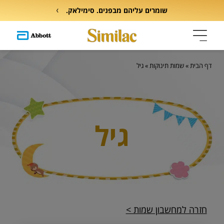
שומרים עליהם מבפנים. סימילאק.
דף הבית
»
שמות תינוקות
»
גיל
גיל
חזרה למחשבון שמות >