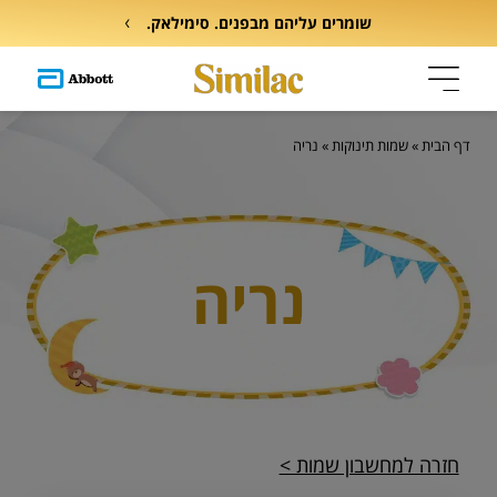
שומרים עליהם מבפנים. סימילאק.
דף הבית
»
שמות תינוקות
»
נריה
נריה
חזרה למחשבון שמות >