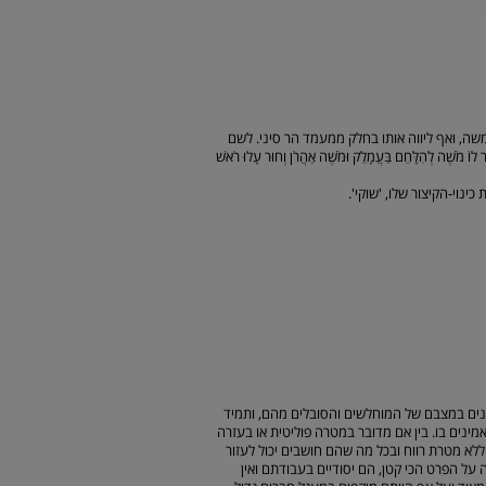
משה, ואף ליווה אותו בחלק ממעמד הר סיני. לשם
ה לְהִלָּחֵם בַּעֲמָלֵק וּמֹשֶׁה אַהֲרֹן וְחוּר עָלוּ רֹאשׁ
וי-הקיצור שלו, 'שוקי'.
מע מכך. הם מתעניינים במצבם של המוחלשים והסובלים מהם, ותמיד
ינים בו. בין אם מדובר במטרה פוליטית או בעזרה
לא מטרת רווח ובכל מה שהם חושבים יכול לעזור
 על הפרט הכי קטן, הם יסודיים בעבודתם ואין