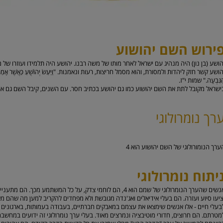
ירוש השם יהושוע
הושע (בן נון) היה מנהיג עם ישראל לאחר מותו של משה רבנו. יהושע היה תלמידו ועוזרו של 
ושע קשר חזק ליהדות ולמסורת, והוא מסמל חריצות, רעות ונאמנות. "וַיַּעַשׂ יְהוֹשֻׁעַ כַּאֲשֶׁר אָמַר לוֹ מֹשֶׁ
גִּבְעָה." שמות י"ז.
ישראל מקובל לתת את השם יהושוע כמו גם יהושע בכתיב חסר. עם השנים, קיבל השם גם את כינ
רך נומרולוגי
ערך הנומורולוגי של השם יהושוע הוא
4
יתוח נומרולוגי
אנשים שהערך הנומרולוגי של שמם הוא 4, הם לוחמי צדק, על כל המשת
ציעו סיוע ועזרה. הם בעלי אידיאלים ואג'נדה מגובשת ולא מפחדים להקריב למען מה שהם מאמ
בעלי חיים - אלו אנשים שימצאו את עצמם במאבקים חברתיים, בעבודה בעמותות, בארגונים ל
מטרתם. הם חרוצים, חדורי מוטיבציה ונמרצים מאוד. בעלי ערך נומרולוגי זה ידועים במחשבה