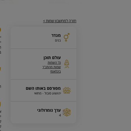
חזרה למחשבון שמות >
פ
מגדר
י
בנים
יה
הַ
ב
עולם תוכן
כל השמות
ע
שמות מהתנ"ך
בינלאומי
ה
מפורסם באותו השם
יהושוע סובול - מחזאי
נ
ערך נומרולוגי
4
י
ל
ל