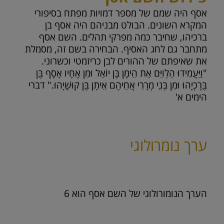
אסף היה שמם של מספר דמויות מפתח בסיפורי
המקרא השונים. הבולט מבניהם היה אסף בן
ברכיהו, שחיבר כמה מפרקי תהלים. השם אסף
מתחבר גם לחג האסיף. הבחירה בשם זה, מסמלת
את שאיפתם של ההורים לבן כריזמטי וכשרוני.
"וַיַּעֲמִידוּ הַלְוִיִּם אֵת הֵימָן בֶּן יוֹאֵל וּמִן אֶחָיו אָסָף בֶּן
בֶּרֶכְיָהוּ וּמִן בְּנֵי מְרָרִי אֲחֵיהֶם אֵיתָן בֶּן קוּשָׁיָהוּ." דברי
הימים א'
ערך נומרולוגי
הערך הנומורולוגי של השם אסף הוא
6