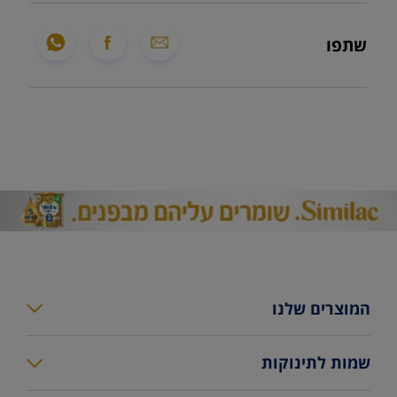
שתפו
המוצרים שלנו
סימילאק גולד פלוס
שמות לתינוקות
סימילאק גולד