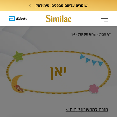
שומרים עליהם מבפנים. סימילאק.
דף הבית
»
שמות תינוקות
»
יאן
יאן
חזרה למחשבון שמות >