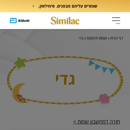
שומרים עליהם מבפנים. סימילאק.
דף הבית
»
שמות תינוקות
»
גדי
גדי
חזרה למחשבון שמות >