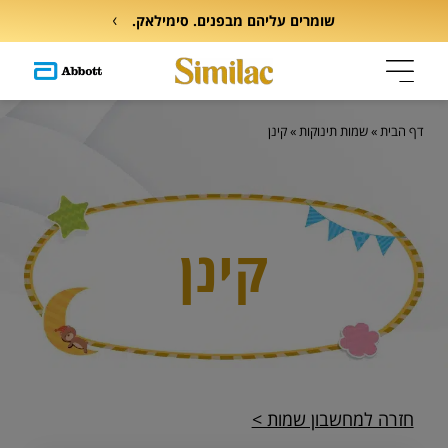
שומרים עליהם מבפנים. סימילאק.
דף הבית
»
שמות תינוקות
»
קינן
קינן
חזרה למחשבון שמות >