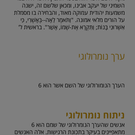
השמיני של יעקב אבינו, ומכאן שלשם זה, ישנה
משמעות יהודית עמוקה מאוד, והבחירה בו מסמלת
על הורים מלאי אמונה. "וַתֹּאמֶר לֵאָה--בְּאָשְׁרִי, כִּי
אִשְּׁרוּנִי בָּנוֹת; וַתִּקְרָא אֶת-שְׁמוֹ, אָשֵׁר". בראשית ל'
ערך נומרולוגי
הערך הנומורולוגי של השם אשר הוא
6
ניתוח נומרולוגי
אנשים שהערך הנומרולוגי של שמם הוא 6
מתאפיינים בעיקר בתכונת הרגישות. אלה האנשים