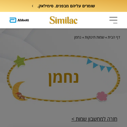
שומרים עליהם מבפנים. סימילאק.
דף הבית
»
שמות תינוקות
»
נחמן
נחמן
חזרה למחשבון שמות >