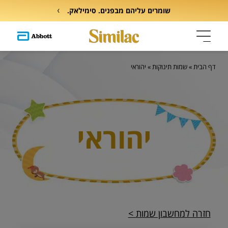
שומרים עליהם מבפנים. סימילאק.
דף הבית
»
שמות תינוקות
»
יהוראי
יהוראי
חזרה למחשבון שמות >