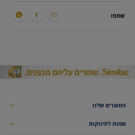
שתפו
המוצרים שלנו
סימילאק גולד פלוס
שמות לתינוקות
סימילאק גולד