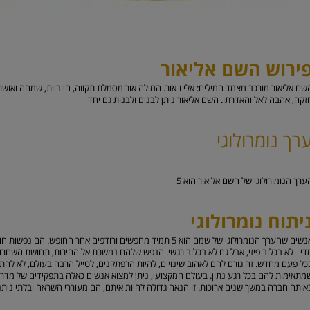
ירוש השם אליאור
שם אליאור מורכב מצמד המילים: אלי ו-אור. המילה אור מסמלת תקווה, חיוביות, שמחה ואושר,
זקה, אהבה לאל והאדרתו. השם אליאור ניתן לבנים ולבנות גם יחד
רך נומרולוגי
ערך הנומורולוגי של השם אליאור הוא
5
יתוח נומרולוגי
אנשים שהערך הנומרולוגי של שמם הוא 5 תמיד מחפשים ורודפים אחר החופ
די - לא בכלוב פיזי, אבל גם לא בכלוב רגשי. הנפש שלהם נמשכת אל החירות, תחושת השחרו
כל פעם מחדש. זה גורם להם לאהוב שינויים, להיות הרפתקנים, לטייל הרבה בעולם, לא ל
מתאימות להם בכל רגע נתון. בעולם המקצועי, ניתן למצוא אנשים כאלה בתפקידים של מדריכי 
אותה חברה במשך שנים ארוכות. זו הנאה גדולה להיות איתם, הם מעוררי השראה ובלתי ניתנים 