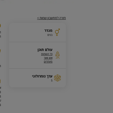
חזרה למחשבון שמות >
פ
מגדר
ה
בנים
ח
ע
עולם תוכן
כל השמות
אש ואור
מיוחדים
ה
ערך נומרולוגי
נ
5
מ
ב
ש
ב