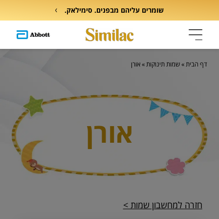
שומרים עליהם מבפנים. סימילאק.
דף הבית
»
שמות תינוקות
»
אורן
אורן
חזרה למחשבון שמות >