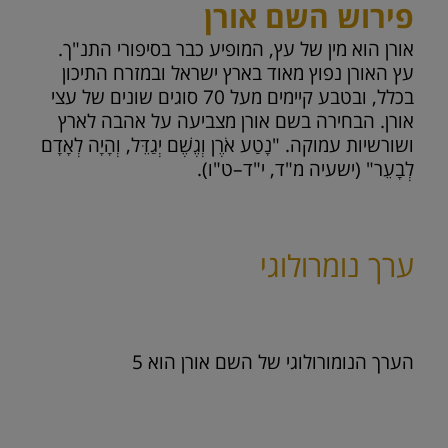
פירוש השם אורן
אורן הוא מין של עץ, המופיע כבר בסיפורי התנ"ך.
עץ האורן נפוץ מאוד בארץ ישראל ובמזרח התיכון
בכלל, ובטבע קיימים מעל 70 סוגים שונים של עצי
אורן. הבחירה בשם אורן מצביעה על אהבה לארץ
ושורשיות עמוקה. "נָטַע אֹרֶן וְגֶשֶׁם יְגַדֵּל, וְהָיָה לְאָדָם
לְבָעֵר" (ישעיה מ"ד, י"ד–ט"ו).
ערך נומרולוגי
הערך הנומורולוגי של השם אורן הוא
5