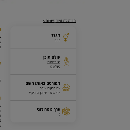
חזרה למחשבון שמות >
פ
מגדר
א
בנים
ב
עולם תוכן
ע
כל השמות
בינלאומי
ה
מפורסם באותו השם
אדי מרקורי - זמר
אדי מרפי - שחקן וקומיקאי
נ
ערך נומרולוגי
ה
6
ב
ל
ש