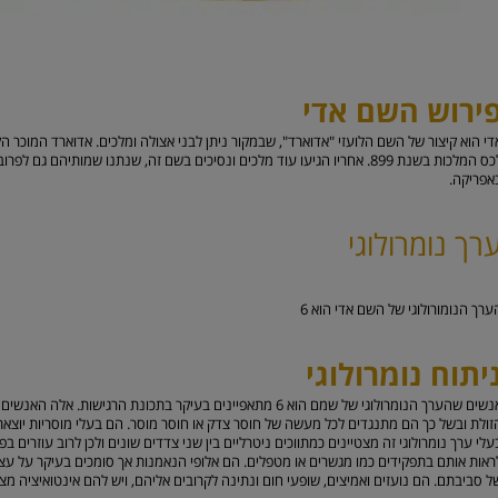
ירוש השם אדי
די הוא קיצור של השם הלועזי "אדוארד", שבמקור ניתן לבני אצולה ומלכים. אדוארד המוכר הק
לכס המלכות בשנת 899. אחריו הגיעו עוד מלכים ונסיכים בשם זה, שנתנו שמותיהם
אפריקה.
רך נומרולוגי
ערך הנומורולוגי של השם אדי הוא
6
יתוח נומרולוגי
אנשים שהערך הנומרולוגי של שמם הוא 6 מתאפיינים בעיקר בתכונת הרג
זולת ובשל כך הם מתנגדים לכל מעשה של חוסר צדק או חוסר מוסר. הם בעלי מוסריות יוצא
עלי ערך נומרולוגי זה מצטיינים כמתווכים ניטרליים בין שני צדדים שונים ולכן לרוב עוזרים בפ
ראות אותם בתפקידים כמו מגשרים או מטפלים. הם אלופי הנאמנות אך סומכים בעיקר על עצ
ל סביבתם. הם נועזים ואמיצים, שופעי חום ונתינה לקרובים אליהם, ויש להם אינטואיציה מצו