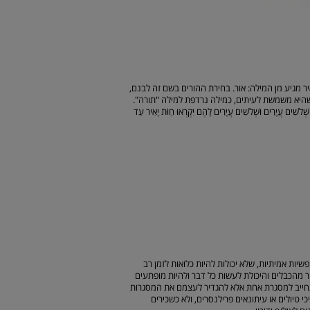
 מגיע מן המילה: אור. בחירת ההורים בשם זה לבנם,
 שהיא משמשת לעיתים, כמילה נרדפת למילה "תורה".
ל שְׁלֹשִׁים עֲיָרִים וּשְׁלֹשִׁים עֲיָרִים לָהֶם יִקְרְאוּ חַוֹּת יָאִיר עַד
ש. הם נפשות חופשיות אמיתיות, שלא יכולות להיות כלואות לזמן רב
ר מהכבלים והיכולת לעשות כל דבר ולהיות מופתעים
התחייב למסגרת אחת אלא להגדיר לעצמם את המסגרות
טיולים או עיתונאים פרילנסרים, ולא כשכירים