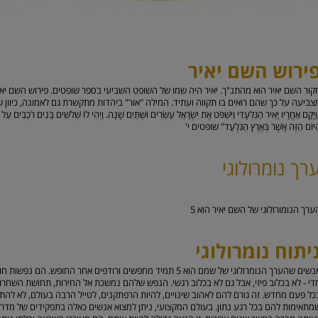
ירוש השם יאיר
קור השם יאיר הוא מהתנ"ך. יאיר היה שמו של השופט השביעי בספר שופטים. פירוש השם יאיר
צביעה על כך שהם רואים בו תקווה ועתיד. המילה "אור" ביהדות מתקשרת גם לאמונה, כיוון
ַיָּקָם אַחֲרָיו יָאִיר הַגִּלְעָדִי וַיִּשְׁפֹּט אֶת יִשְׂרָאֵל עֶשְׂרִים וּשְׁתַּיִם שָׁנָה. וַיְהִי לוֹ שְׁלֹשִׁים בָּנִים רֹכְבִים עַ
יּוֹם הַזֶּה אֲשֶׁר בְּאֶרֶץ הַגִּלְעָד" שופטים י'
רך נומרולוגי
ערך הנומורולוגי של השם יאיר הוא
5
יתוח נומרולוגי
אנשים שהערך הנומרולוגי של שמם הוא 5 תמיד מחפשים ורודפים אחר החופ
די - לא בכלוב פיזי, אבל גם לא בכלוב רגשי. הנפש שלהם נמשכת אל החירות, תחושת השחרו
כל פעם מחדש. זה גורם להם לאהוב שינויים, להיות הרפתקנים, לטייל הרבה בעולם, לא ל
מתאימות להם בכל רגע נתון. בעולם המקצועי, ניתן למצוא אנשים כאלה בתפקידים של מדריכי 