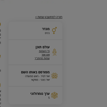
חזרה למחשבון שמות >
פ
מגדר
מ
בנים
מ
"ו
הַ
עולם תוכן
כל השמות
ע
אש ואור
שמות מהתנ"ך
ה
מפורסם באותו השם
יאיר לפיד - ראש ממשלה
יאיר ניצני - מוזיקאי
נ
ערך נומרולוגי
מ
5
ב
ש