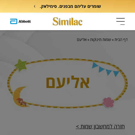
שומרים עליהם מבפנים. סימילאק.
דף הבית
»
שמות תינוקות
»
אליעם
אליעם
חזרה למחשבון שמות >