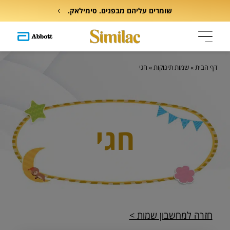
שומרים עליהם מבפנים. סימילאק.
דף הבית
»
שמות תינוקות
»
חגי
חגי
חזרה למחשבון שמות >