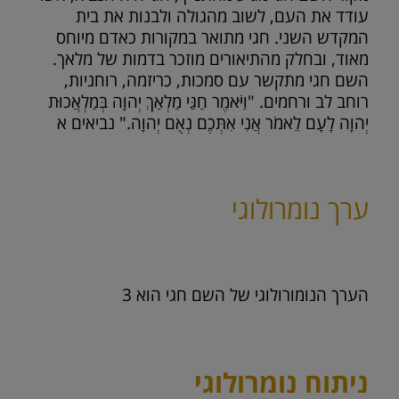
עודד את העם, לשוב מהגולה ולבנות את בית
המקדש השני. חגי מתואר במקורות כאדם מיוחס
מאוד, ובחלק מהתיאורים מוזכר בדמות של מלאך.
השם חגי מתקשר עם סמכות, כריזמה, רוחניות,
רוחב לב ורחמים. "וַיֹּאמֶר חַגַּי מַלְאַךְ יְהוָה בְּמַלְאֲכוּת
יְהוָה לָעָם לֵאמֹר אֲנִי אִתְּכֶם נְאֻם יְהוָה." נביאים א
ערך נומרולוגי
הערך הנומורולוגי של השם חגי הוא
3
ניתוח נומרולוגי