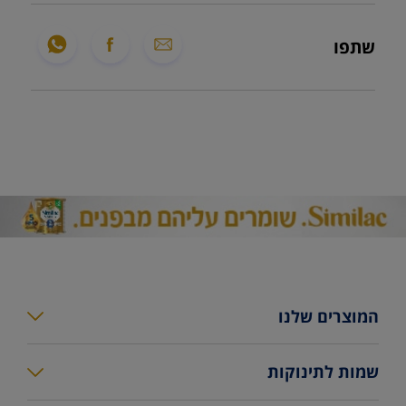
שתפו
המוצרים שלנו
סימילאק גולד פלוס
שמות לתינוקות
סימילאק גולד