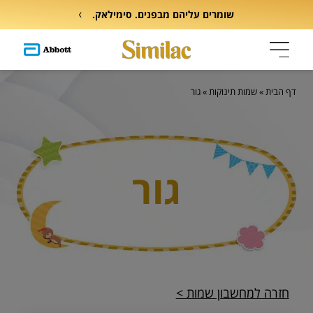
שומרים עליהם מבפנים. סימילאק.
דף הבית
»
שמות תינוקות
»
גור
גור
חזרה למחשבון שמות >