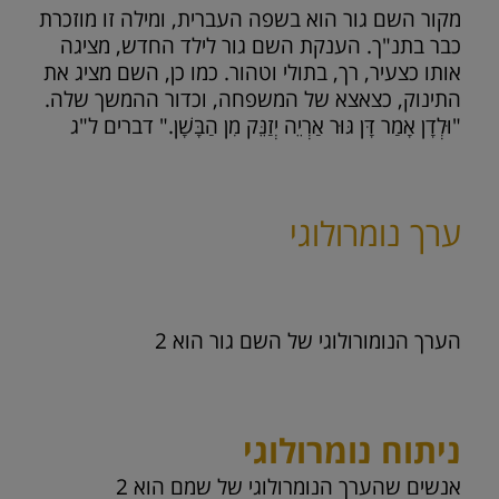
מקור השם גור הוא בשפה העברית, ומילה זו מוזכרת
כבר בתנ"ך. הענקת השם גור לילד החדש, מציגה
אותו כצעיר, רך, בתולי וטהור. כמו כן, השם מציג את
התינוק, כצאצא של המשפחה, וכדור ההמשך שלה.
"וּלְדָן אָמַר דָּן גּוּר אַרְיֵה יְזַנֵּק מִן הַבָּשָׁן." דברים ל"ג
ערך נומרולוגי
הערך הנומורולוגי של השם גור הוא
2
ניתוח נומרולוגי
אנשים שהערך הנומרולוגי של שמם הוא 2