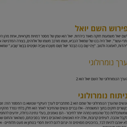
ירוש השם יואל
שם יואל משמעות חזקה מאוד ביהדות. יואל הוא שמן של מספר דמויות מקראיות, אחת מהן הי
תרי-עשר". יואל היה בנו של שמואל הנביא, ושמו מורכב משמו של אלוהים, בצורה המדגישה א
הדות, לאמונה ולטוב. "וַיְהִי שֶׁם בְּנוֹ הַבְּכוֹר יוֹאֵל וְשֵׁם מִשְׁנֵהוּ אֲבִיָּה שֹׁפְטִים בִּבְאֵר שָׁבַע." ש
רך נומרולוגי
ערך הנומורולוגי של השם יואל הוא
2
יתוח נומרולוגי
אנשים שהערך הנומרולוגי של שמם הוא 2 מתחברים לערך העיקרי שנושא ב
קשרים חזקים בתוך המשפחה - אלו גברים ונשים שהחיבור לאחר הוא חלק בלתי נפרד מהקיום
משתכללות ככל שהנפש כמהה יותר לחיבור - הם נאמנים, בעלי נתינה גדולה, יודעים להתפשר,
לקבל אהבה. לעיתים קרובות, אלה יהיו האנשים האהובים ביותר בסביבתם, כשהאור והחום שהם 
לא יאהבו להיות לבד, בהיבטים מסוימים זה יגרום להם להיות חסרי בטחון או מעט תלותיים - 