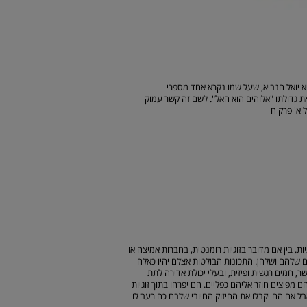
א יואל הנביא, שעל שמו נקרא אחד מספרי
ת גדולתו "אלוהים הוא האל". לשם זה קשר עמוק
מואל א' פרק ח
ו המספר הזה: זוגיות. בין אם מדובר בזוגיות רומנטית, בחברות אמיצה או
 שלהם ושלהן. התכונות הבולטות אצלם יהיו כאלה
 חמים רגשית ופיזית, ובעלי יכולת אדירה לתת
מפיצים חוזר אליהם כפליים. הם יפרחו בתוך זוגיות
אבל אם הם יקבלו את החיזוק החיובי שלבם כה רעב לו