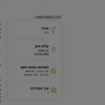
חזרה למחשבון שמות >
פ
מגדר
ל
בנים
"
לי
עולם תוכן
ע
כל השמות
שמות מהתנ"ך
ה
מפורסם באותו השם
יואל רזבודוב - פוליטיקאי
יואל גבע - מורה מפורסם
נ
ערך נומרולוגי
ב
2
ש
ו
ו