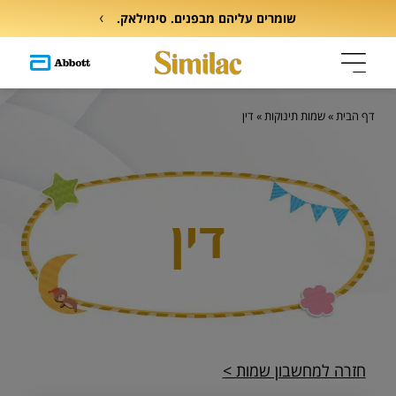
שומרים עליהם מבפנים. סימילאק.
דף הבית
»
שמות תינוקות
»
דין
דין
חזרה למחשבון שמות >