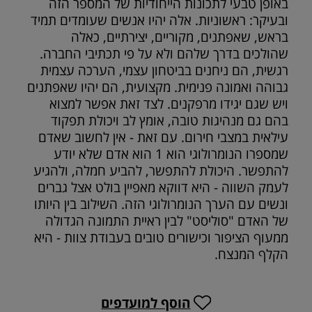
באופן טבעי לתכונות הייחודיות של המספר הזה
ובעיקר: ראשוניות. אלה יהיו אנשים שעומדים תמיד
בראש, שאפתנים, מקוריים, יצירתיים, כאלה
שהולכים בדרך שלהם ולא על פי תכתיבי החברה.
רגשית, הם ניחנים בביטחון עצמי, הערכה עצמית
גבוהה ואמונה פנימית. מקצועית, הם יהיו שאפתנים
ויש שגם יגידו מרפקנים. לצד זאת אפשר למצוא
בהם גם מנהיגות טובה, אומץ לב ויכולת תפקוד
עילאית במצבי חירום. עם זאת - אין לחשוב שאדם
שמספרו הנומרולוגי הוא 1 הוא אדם שלא יודע
להתפשר. היכולת להתפשר, להביע חמלה, ולהגיע
לעמק השווה - היא דווקא מאפיין בולט אצל גברים
ונשים עם הערך הנומרולוגי הזה. השילוב בין היותו
של האדם "סוליסט" לבין ראיית התמונה הגדולה
ממעוף הציפור וכישורים טובים בעבודת צוות - היא
הקלף המנצח.
הוסף למועדפים