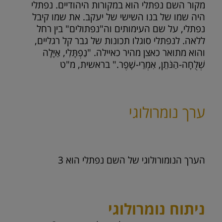
מקור השם נפתלי הוא במקורות היהודיים. נפתלי
היה שמו של בנו השישי של יעקב. את שמו קיבל
נפתלי, על שם העימותים וה"נפתולים" בין רחל
ללאה. לנפתלי סוגלו תכונות של גבר קל רגליים,
והוא מתואר כאצן מהיר כאיילה. "נַפְתָּלִי, אַיָּלָה
שְׁלֻחָה-הַנֹּתֵן, אִמְרֵי-שָׁפֶר." בראשית, מ"ט
ערך נומרולוגי
הערך הנומורולוגי של השם נפתלי הוא
3
ניתוח נומרולוגי