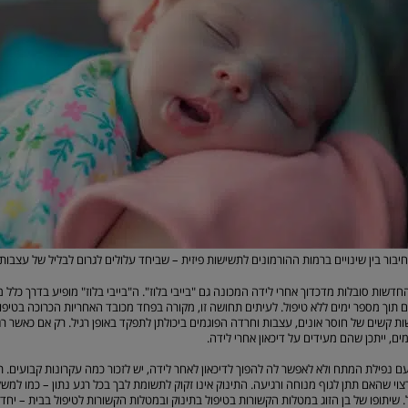
ור בין שינויים ברמות ההורמונים לתשישות פיזית – שביחד עלולים לגרום לבליל של עצבות,
שות סובלות מדכדוך אחרי לידה המכונה גם "בייבי בלוז". ה"בייבי בלוז" מופיע בדרך כלל
 תוך מספר ימים ללא טיפול. לעיתים תחושה זו, מקורה בפחד מכובד האחריות הכרוכה בטיפול
ת קשים של חוסר אונים, עצבות וחרדה הפוגמים ביכולתן לתפקד באופן רגיל. רק אם כאשר רג
ם, ייתכן שהם מעידים על דיכאון אחרי לידה.
 נפילת המתח ולא לאפשר לה להפוך לדיכאון לאחר לידה, יש לזכור כמה עקרונות קבועים. 
 רצוי שהאם תתן לגוף מנוחה ורגיעה. התינוק אינו זקוק לתשומת לבך בכל רגע נתון – כמו למ
 שיתופו של בן הזוג במטלות הקשורות בטיפול בתינוק ובמטלות הקשורות לטיפול בבית – יחד