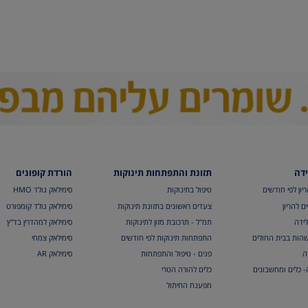
ידה
תזונת והתפתחות תינוקות
הורדת קופונים
יון לפי חודשים
טיפול בתינוקות
סימילאק גולד HMO
ם להריון
צעדים ראשונים בתזונת תינוקות
סימילאק גולד קומפורט
לידה
תמ"ל - תרכובת מזון לתינוקות
סימילאק למהדרין בד"ץ
הות בבית החולים
התפתחות תינוקות לפי חודשים
סימילאק צמחי
ה
פגים - טיפול והתפתחות
סימילאק AR
ה- כלים ומחשבונים
כלים להורה הטרי
מפענח החיתול