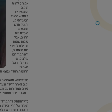
אמורים להיות
הימים
המאושרים
ביותר – ההיריון
הגיע לסיומו,
ותינוק חדש
ממלא את
העולם ואת
החיים. אבל
סיבות שונות
מובילות למצבי
רוח משתנים,
ולא תמיד הם
עולצים. אין
צורך להיבהל.
מאחורי
הרגשות האלה נמצא החיב
כשני שליש מהאמהות החד
ימים לאחר הלידה ונעלם
נשים המדווחות על רגשו
ונמשכים יותר ממספר ימי
כדי להתחיל להתמודד עם
הארוך של הריון ולידה,
בבטחה במיטתו או בלול.