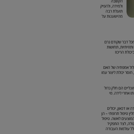
הקשבה
ולמידה, ולהפיק
תועלת רבה
מהישענות על
מכל דבר שקודם גרם
תזזיתיות, תחושות
יכולת הריכוז
כלול אמפתיה של האם
חוסר יכולת ליצור עמו
נליים הם חלק גדול
 אחרי לידה. מי
 או דכאון, יכולים
ץ טיפול תרופתי – הן
המוצעים לאשה. טיפול
טלה, לצד התפקיד
ולל עולמות העבודה