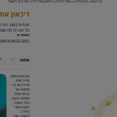
דף הבית
»
הריון ולידה
»
אחרי הלידה
»
דיכאון אחרי לידה: מתי צריך לדאוג?
דיכאון אחר
תנודות במצב רוח הן
בו? הנה כל מה שצרי
במאמר זה
•
סימני הדכאון: אי שקט
שתפו
אין כמעט אמא
טרייה שלא
מכירה את זה –
תחושה של
נפילת מתח,
שמלווה בעצב
בלתי מוסבר,
המגיח אחרי
הלידה.
לכאורה, אלה