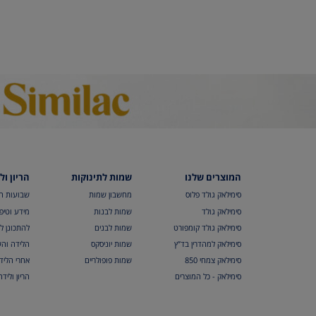
המוצרים שלנו
שמות לתינוקות
הריון ול
סימילאק גולד פלוס
מחשבון שמות
שבועות הר
סימילאק גולד
שמות לבנות
מידע וטיפי
סימילאק גולד קומפורט
שמות לבנים
להתכונן ל
סימילאק למהדרין בד”ץ
שמות יוניסקס
הלידה והש
סימילאק צמחי 850
שמות פופולריים
אחרי הליד
סימילאק - כל המוצרים
הריון וליד