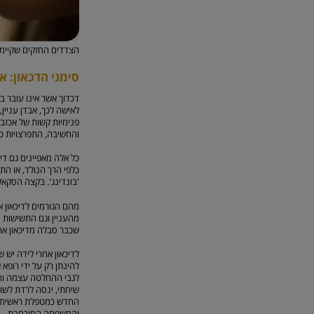
הצדדים החזקים שקיימי
סימני הדכאון: א
דכדוך אשר אינו עובר ב
לאישה לכך, אבדן עניין,
פנימיות קשות של אכזבה,
והחשיבה, התפרצויות כעס
כל אלה מאפיינים גם די
כלפי הרך הנולד, או התק
'בונדינג'. בקצה הסקאלה
מהם הגורמים לדיכאון א
מהעניין וגם התשישות ה
שכבר סבלה מדיכאון אחר
לדיכאון אחרי לידה יש שת
להינתן רק על ידי רופא
לגבי ההחלטה עצמה והן 
שיחתי, ינסה לרדת לשו
החדש כמטפלת ראשית ליצ
והמשפחה המורחבת