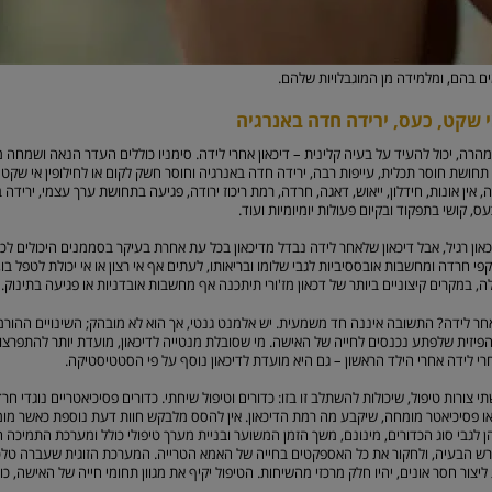
ם בהם, ומלמידה מן המוגבלויות שלהם.
י שקט, כעס, ירידה חדה באנרגיה
מהרה, יכול להעיד על בעיה קלינית – דיכאון אחרי לידה. סימניו כוללים העדר הנאה ושמחה 
 תחושת חוסר תכלית, עייפות רבה, ירידה חדה באנרגיה וחוסר חשק לקום או לחילופין אי שקט ו
 אין אונות, חידלון, ייאוש, דאגה, חרדה, רמת ריכוז ירודה, פגיעה בתחושת ערך עצמי, ירידה ב
, קושי בתפקוד ובקיום פעולות יומיומיות ועוד.
כאון רגיל, אבל דיכאון שלאחר לידה נבדל מדיכאון בכל עת אחרת בעיקר בסממנים היכולים ל
פי חרדה ומחשבות אובססיביות לגבי שלומו ובריאותו, לעתים אף אי רצון או אי יכולת לטפל בו, 
, במקרים קיצוניים ביותר של דכאון מז'ורי תיתכנה אף מחשבות אובדניות או פגיעה בתינוק.
חר לידה? התשובה איננה חד משמעית. יש אלמנט גנטי, אך הוא לא מובהק; השינויים ההורמו
פיזית שלפתע נכנסים לחייה של האישה. מי שסובלת מנטייה לדיכאון, מועדת יותר להתפרצותו
י לידה אחרי הילד הראשון – גם היא מועדת לדיכאון נוסף על פי הסטטיסטיקה.
י צורות טיפול, שיכולות להשתלב זו בזו: כדורים וטיפול שיחתי. כדורים פסיכיאטריים נוגדי חרדה
 או פסיכיאטר מומחה, שיקבע מה רמת הדיכאון. אין להסס מלבקש חוות דעת נוספת כאשר מומל
לגבי סוג הכדורים, מינונם, משך הזמן המשוער ובניית מערך טיפולי כולל ומערכת התמיכה 
רש הבעיה, ולחקור את כל האספקטים בחייה של האמא הטרייה. המערכת הזוגית שעברה טל
ור חסר אונים, יהיו חלק מרכזי מהשיחות. הטיפול יקיף את מגוון תחומי חייה של האישה, כ