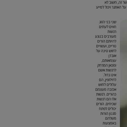
ר זה, חשוב לא
ל האתגר ויכול לסייע
שני בני הזוג
חווים לעתים
רגשות
מעורבים בנוגע
להיותם הורים
טריים, ועשויים
לחוש טינה על
אובדן
עצמאותם,
ומכאן המרחק
לרגשות אשם
אינו גדול.
לחילופין, הם
עלולים לחוש
אכזבה מעצמם
כהורים. רגשות
אלו הם רגשות
שכיחים. הורים
יכולים לפתח
סגנון הורות
משלהם
באמצעות