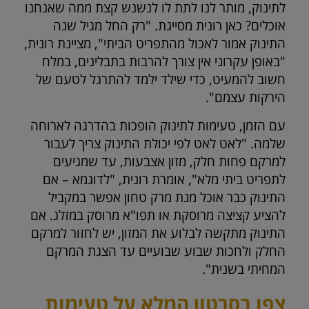
לתינוק, מותר לנו לתת לו לנשנש קצת ממה שאנחנו
אוכלים? כאן רונית מסייגת. "רק החל מגיל שנה
התינוק אמור לאכול מהתפריט הביתי", מציינת רונית,
"באופן עקרוני אין צורך להרבות בתבלינים, במלח
חשוב להמעיט, כדי שילד ילמד להתרגל לטעם של
הירקות עצמם".
עם הזמן, טעימות לתינוק הופכות בהדרגה לארוחה
שלמה. "לאט לאט לפי יכולת התינוק צריך לעבור
למרקם פחות חלק, מזון אצבעות, עד שמגיעים
לתפריט ביתי מלא", אומרת רונית, "לדוגמא – אם
התינוק כבר אוכל מנת מרק טחון אפשר במקביל
להציע קציצה מרוסקת או תפו"א מרוסק במזלג. אם
התינוק מתקשה לבלוע את המזון, יש לחזור למרקם
החלק ולחכות שבוע שבועיים עד הצגת המרקם
המחיתי בשנית".
צפו בסרטון המלא על טעימות