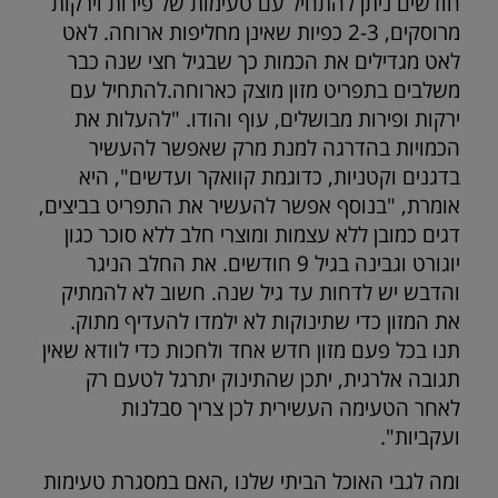
חודשים ניתן להתחיל עם טעימות של פירות וירקות
מרוסקים, 2-3 כפיות שאינן מחליפות ארוחה. לאט
לאט מגדילים את הכמות כך שבגיל חצי שנה כבר
משלבים בתפריט מזון מוצק כארוחה.להתחיל עם
ירקות ופירות מבושלים, עוף והודו. "להעלות את
הכמויות בהדרגה למנת מרק שאפשר להעשיר
בדגנים וקטניות, כדוגמת קוואקר ועדשים", היא
אומרת, "בנוסף אפשר להעשיר את התפריט בביצים,
דגים כמובן ללא עצמות ומוצרי חלב ללא סוכר כגון
יוגורט וגבינה בגיל 9 חודשים. את החלב הניגר
והדבש יש לדחות עד גיל שנה. חשוב לא להמתיק
את המזון כדי שתינוקות לא ילמדו להעדיף מתוק.
תנו בכל פעם מזון חדש אחד ולחכות כדי לוודא שאין
תגובה אלרגית, יתכן שהתינוק יתרגל לטעם רק
לאחר הטעימה העשירית לכן צריך סבלנות
ועקביות".
ומה לגבי האוכל הביתי שלנו ,האם במסגרת טעימות