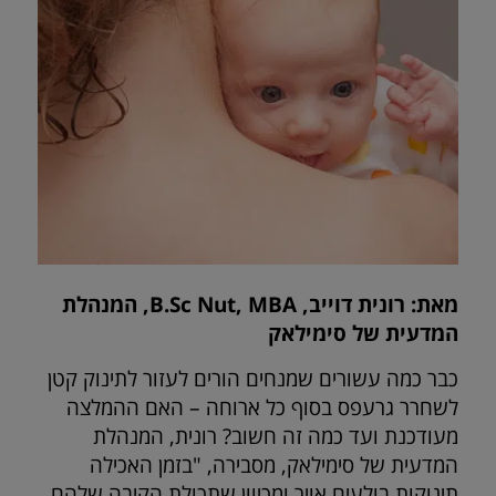
מאת: רונית דוייב, B.Sc Nut, MBA, המנהלת
המדעית של סימילאק
כבר כמה עשורים שמנחים הורים לעזור לתינוק קטן
לשחרר גרעפס בסוף כל ארוחה – האם ההמלצה
מעודכנת ועד כמה זה חשוב? רונית, המנהלת
המדעית של סימילאק, מסבירה, "בזמן האכילה
תינוקות בולעים אויר ומכיוון שתכולת הקיבה שלהם