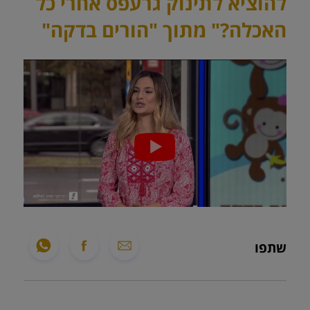
להוציא לתינוק גרעפס אחרי כל
האכלה?" מתוך "הורים בדקה"
שתפו