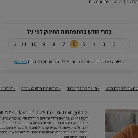
חצי שנה: כל השינויים המרגשים
בחרי חודש בהתפתחות התינוק לפי גיל
12
11
10
9
8
7
6
5
4
3
2
1
לרשימה מונגשת של התפתחות התינוק לפי גיל התינוק בחודשים
לחצו כאן
ם של תינוקכם כרגע
•
תזונת התינוק שלכם
•
התפתחות התינוק שלכם
•
דברים לח
< class="f-d-25 f-m-36 text-gold">חצי יום הולדת שמח, בייבי!
קשה להאמין שמחצית הדרך עד ליום ההולדת הראשון כבר עברה. זה 
אדם ממש, ויש לכם הרבה נושאים לשיחה איתו. המלמולים והפטפו
לדבר איתו או איתה, להשמיע קולות, להגיב לקולות שהוא משמיע בח
בנוסף, הוא מתחיל להבין שאתם אדם נפרד. כדי להרגיע אותו מהפחד
למספר שניות וחזרה.