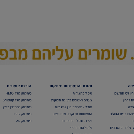
ידה
תזונת והתפתחות תינוקות
הורדת קופונים
יון לפי חודשים
טיפול בתינוקות
סימילאק גולד HMO
ם להריון
צעדים ראשונים בתזונת תינוקות
סימילאק גולד קומפורט
לידה
תמ"ל - תרכובת מזון לתינוקות
סימילאק למהדרין בד"ץ
הות בבית החולים
התפתחות תינוקות לפי חודשים
סימילאק צמחי
ה
פגים - טיפול והתפתחות
סימילאק AR
ה- כלים ומחשבונים
כלים להורה הטרי