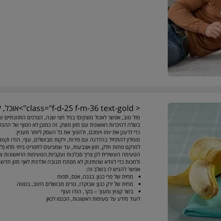
< class="f-d-25 f-m-36 text-gold">אוכל, קדימה אוכל
מזל טוב, אפשר לאכול מוצקים! בגיל חצי שנה, הצרכים התזונתיים 
בשלה להיכרות ראשונית עם מזון מוצק. זה כמובן לא הסוף של ההנ
כדי לרענן את יומו ויומכם, ולהפוך את כל העסק ליותר מעניין.
מומלץ להתחיל בהדרגה עם פירות, ירקות מבושלים, עוף, הודו וקטנ
למרקם פחות חלק, מזון אצבעות, עד שמגיעים לתפריט ביתי מלא (לק
הטעימה העשירית לכן צריך סבלנות ועקביות.הטעימות הראשונות 
ולחכות כדי לוודא שהתינוק לא מפתח תגובה אלרגית לאף מזון חדש.
אפשר להגיש לו בשלב זה:
מחית של פרי כגון: בננה, אגס, תפוח
מחית של ירק כגון: אבוקדו, גזרים מבושלים היטב, בטטה
בשר קצוץ ומעוך – בקר, הודו ועוף
לעוד מידע על טעימות ראשונות, הכנסו לכאן