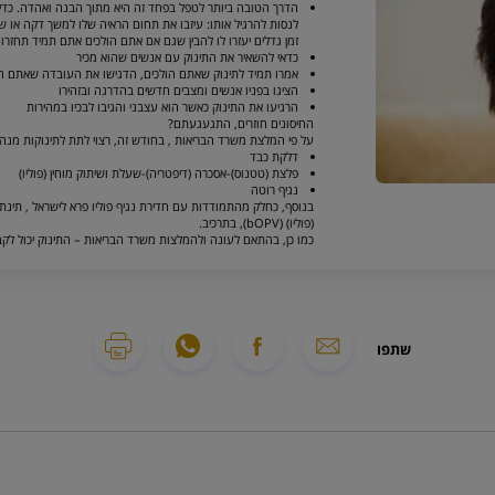
הדרך הטובה ביותר לטפל בפחד זה היא מתוך הבנה ואהדה. כדי לג
לנסות להרגיל אותו: עיזבו את תחום הראיה שלו למשך דקה או שתי
זמן גדלים יעזרו לו להבין שגם אם אתם הולכים אתם תמיד תחזרו.
כדאי להשאיר את התינוק עם אנשים שהוא מכיר
אמרו תמיד לתינוק שאתם הולכים, הדגישו את העובדה שאתם חוזר
הציגו בפניו אנשים ומצבים חדשים בהדרגה ובזהירו
הרגיעו את התינוק כאשר הוא עצבני והגיבו לבכיו במהירות
החיסונים חוזרים, התגעגעתם?
על פי המלצת משרד הבריאות , בחודש זה, רצוי לתת לתינוקות מנה
דלקת כבד
פלצת (טטנוס)-אסכרה (דיפטריה)-שעלת ושיתוק מוחין (פוליו)
נגיף רוטה
בנוסף, כחלק מהתמודדות עם חדירת נגיף פוליו פרא לישראל , תינתן
(פוליו) (bOPV), בתרכיב.
כמו כן, בהתאם לעונה ולהמלצות משרד הבריאות – התינוק יכול לקב
שתפו