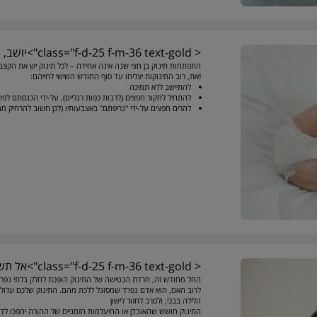
< class="f-d-25 f-m-36 text-gold">יושב, גורף חפצים וטועם רגליים
התפתחות תינוק בן חצי שנה אינה אחידה – לכל תינוק יש את הקצ
זאת, רוב התינוקות יצליחו עד סוף החודש השישי לחייהם:
להתיישב ללא תמיכה
להתחיל לחקור חפצים (לרבות כפות רגליים), על-ידי הכנסתם לפה
להרים חפצים על-ידי "גריפתם" באצבעותיו (לכן חשוב להרחיק מ
< class="f-d-25 f-m-36 text-gold">אל תשאירני נא
החל מחודש זה, חרדת הנטישה של התינוק הופכת לחלק בלתי נפרד מ
לרוב האם, הוא אדם נפרד שמסוגל ללכת מהם. התינוק שלכם עלול
הלילה בבכי, ולסרב לחזור לישון
התינוק חושש שהאובדן או ההיעלמות הזמניים של ההורה יהפכו לד