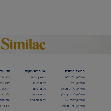
המוצרים שלנו
שמות לתינוקות
הריון ול
סימילאק גולד פלוס
מחשבון שמות
שבועות הר
סימילאק גולד
שמות לבנות
מידע וטיפי
סימילאק גולד קומפורט
שמות לבנים
להתכונן ל
סימילאק למהדרין בד”ץ
שמות יוניסקס
הלידה והש
סימילאק צמחי 850
שמות פופולריים
אחרי הליד
סימילאק - כל המוצרים
הריון וליד