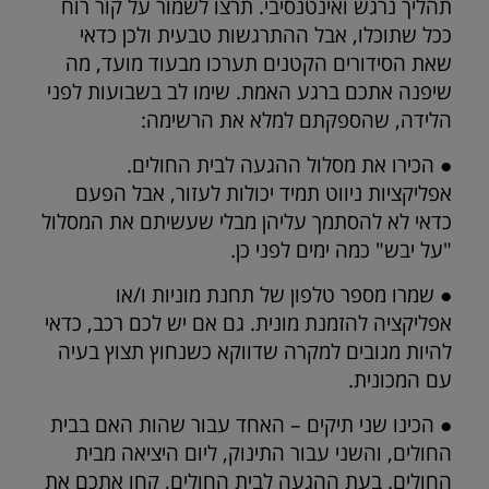
תהליך נרגש ואינטנסיבי. תרצו לשמור על קור רוח
ככל שתוכלו, אבל ההתרגשות טבעית ולכן כדאי
שאת הסידורים הקטנים תערכו מבעוד מועד, מה
שיפנה אתכם ברגע האמת. שימו לב בשבועות לפני
הלידה, שהספקתם למלא את הרשימה:
● הכירו את מסלול ההגעה לבית החולים.
אפליקציות ניווט תמיד יכולות לעזור, אבל הפעם
כדאי לא להסתמך עליהן מבלי שעשיתם את המסלול
"על יבש" כמה ימים לפני כן.
● שמרו מספר טלפון של תחנת מוניות ו/או
אפליקציה להזמנת מונית. גם אם יש לכם רכב, כדאי
להיות מגובים למקרה שדווקא כשנחוץ תצוץ בעיה
עם המכונית.
● הכינו שני תיקים – האחד עבור שהות האם בבית
החולים, והשני עבור התינוק, ליום היציאה מבית
החולים. בעת ההגעה לבית החולים, קחו אתכם את