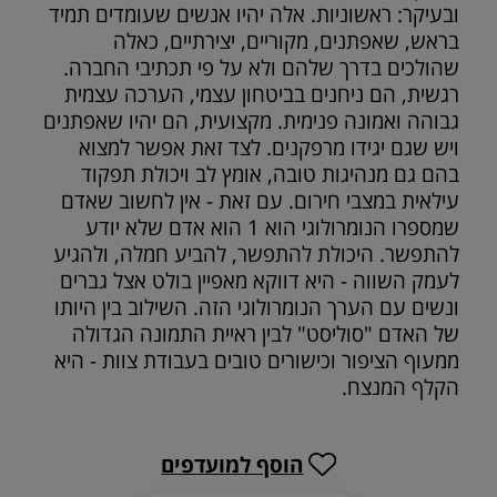
ובעיקר: ראשוניות. אלה יהיו אנשים שעומדים תמיד
בראש, שאפתנים, מקוריים, יצירתיים, כאלה
שהולכים בדרך שלהם ולא על פי תכתיבי החברה.
רגשית, הם ניחנים בביטחון עצמי, הערכה עצמית
גבוהה ואמונה פנימית. מקצועית, הם יהיו שאפתנים
ויש שגם יגידו מרפקנים. לצד זאת אפשר למצוא
בהם גם מנהיגות טובה, אומץ לב ויכולת תפקוד
עילאית במצבי חירום. עם זאת - אין לחשוב שאדם
שמספרו הנומרולוגי הוא 1 הוא אדם שלא יודע
להתפשר. היכולת להתפשר, להביע חמלה, ולהגיע
לעמק השווה - היא דווקא מאפיין בולט אצל גברים
ונשים עם הערך הנומרולוגי הזה. השילוב בין היותו
של האדם "סוליסט" לבין ראיית התמונה הגדולה
ממעוף הציפור וכישורים טובים בעבודת צוות - היא
הקלף המנצח.
הוסף למועדפים