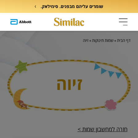
שומרים עליהם מבפנים. סימילאק.
דף הבית
»
שמות תינוקות
»
זיוה
זיוה
חזרה למחשבון שמות >