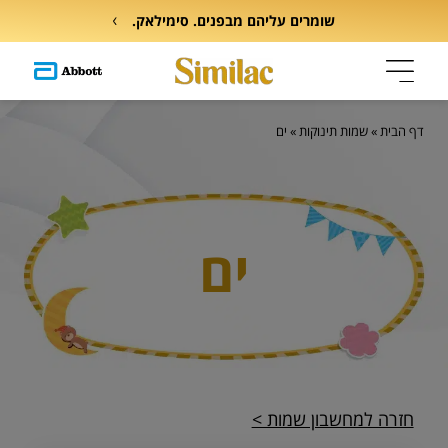
שומרים עליהם מבפנים. סימילאק.
דף הבית
»
שמות תינוקות
»
ים
ים
חזרה למחשבון שמות >