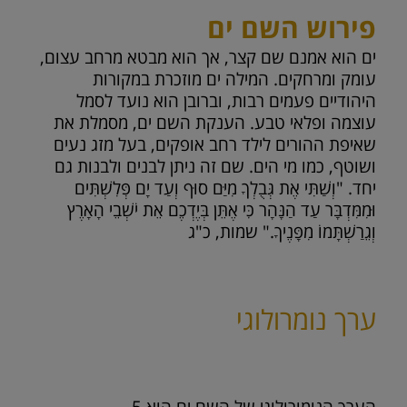
פירוש השם ים
ים הוא אמנם שם קצר, אך הוא מבטא מרחב עצום,
עומק ומרחקים. המילה ים מוזכרת במקורות
היהודיים פעמים רבות, וברובן הוא נועד לסמל
עוצמה ופלאי טבע. הענקת השם ים, מסמלת את
שאיפת ההורים לילד רחב אופקים, בעל מזג נעים
ושוטף, כמו מי הים. שם זה ניתן לבנים ולבנות גם
יחד. "וְשַׁתִּי אֶת גְּבֻלְךָ מִיַּם סוּף וְעַד יָם פְּלִשְׁתִּים
וּמִמִּדְבָּר עַד הַנָּהָר כִּי אֶתֵּן בְּיֶדְכֶם אֵת יֹשְׁבֵי הָאָרֶץ
וְגֵרַשְׁתָּמוֹ מִפָּנֶיךָ." שמות, כ"ג
ערך נומרולוגי