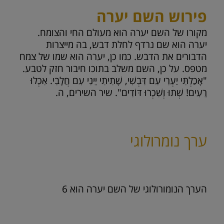
פירוש השם יערה
מקורו של השם יערה הוא מעולם החי והצומח.
יערה הוא שם נרדף לחלת דבש, בה מייצרות
הדבורים את הדבש. כמו כן, יערה הוא שמו של צמח
מטפס. על כן, השם משלב בתוכו חיבור חזק לטבע.
"אָכַלְתִּי יַעְרִי עִם דִּבְשִׁי, שָׁתִיתִי יֵינִי עִם חֲלָבִי. אִכְלוּ
רֵעִים! שְׁתוּ וְשִׁכְרוּ דּוֹדִים". שיר השירים, ה.
ערך נומרולוגי
הערך הנומורולוגי של השם יערה הוא
6