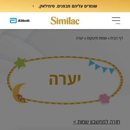
שומרים עליהם מבפנים. סימילאק.
דף הבית
»
שמות תינוקות
»
יערה
יערה
חזרה למחשבון שמות >