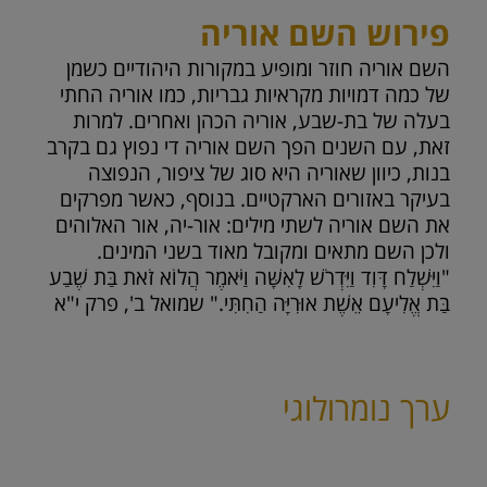
פירוש השם אוריה
השם אוריה חוזר ומופיע במקורות היהודיים כשמן
של כמה דמויות מקראיות גבריות, כמו אוריה החתי
בעלה של בת-שבע, אוריה הכהן ואחרים. למרות
זאת, עם השנים הפך השם אוריה די נפוץ גם בקרב
בנות, כיוון שאוריה היא סוג של ציפור, הנפוצה
בעיקר באזורים הארקטיים. בנוסף, כאשר מפרקים
את השם אוריה לשתי מילים: אור-יה, אור האלוהים
ולכן השם מתאים ומקובל מאוד בשני המינים.
"וַיִּשְׁלַח דָּוִד וַיִּדְרֹשׁ לָאִשָּׁה וַיֹּאמֶר הֲלוֹא זֹאת בַּת שֶׁבַע
בַּת אֱלִיעָם אֵשֶׁת אוּרִיָּה הַחִתִּי." שמואל ב', פרק י"א
ערך נומרולוגי