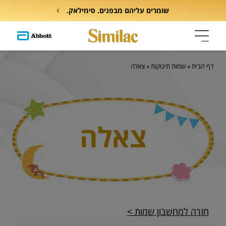
שומרים עליהם מבפנים. סימילאק.
דף הבית
»
שמות תינוקות
»
צאלה
צאלה
חזרה למחשבון שמות >