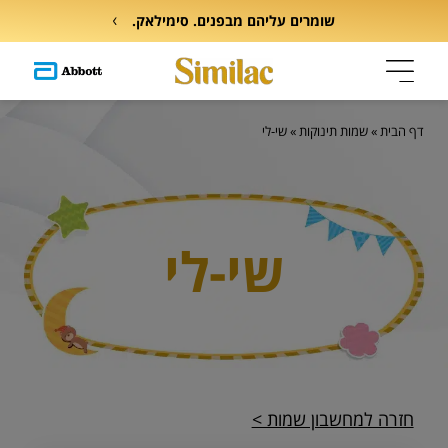
שומרים עליהם מבפנים. סימילאק.
דף הבית
»
שמות תינוקות
»
שי-לי
שי-לי
חזרה למחשבון שמות >