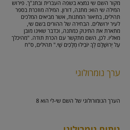
מקור השם שי נמצא בשפה העברית ובתנ"ך. פירוש
המילה שי הוא: מתנה, דורון. המילה מוזכרת בספר
תהילים, בתיאור המתנות, אשר מביאים המלכים
לעיר ירושלים. הבחירה של ההורים בשם שי,
מתארת את התינוק כמתנה, וכדבר שאינו מובן
מאליו. לכן, השם מתקשר עם הכרת תודה. "מהיכלך
עַל יְרוּשָׁלָ‍ִם לְךָ יוֹבִילוּ מְלָכִים שָׁי." תהילים, ס"ח
ערך נומרולוגי
הערך הנומורולוגי של השם שי-לי הוא
8
ניתוח נומרולוגי