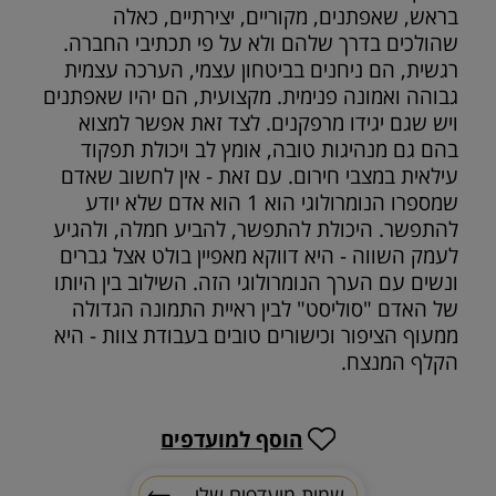
בראש, שאפתנים, מקוריים, יצירתיים, כאלה
שהולכים בדרך שלהם ולא על פי תכתיבי החברה.
רגשית, הם ניחנים בביטחון עצמי, הערכה עצמית
גבוהה ואמונה פנימית. מקצועית, הם יהיו שאפתנים
ויש שגם יגידו מרפקנים. לצד זאת אפשר למצוא
בהם גם מנהיגות טובה, אומץ לב ויכולת תפקוד
עילאית במצבי חירום. עם זאת - אין לחשוב שאדם
שמספרו הנומרולוגי הוא 1 הוא אדם שלא יודע
להתפשר. היכולת להתפשר, להביע חמלה, ולהגיע
לעמק השווה - היא דווקא מאפיין בולט אצל גברים
ונשים עם הערך הנומרולוגי הזה. השילוב בין היותו
של האדם "סוליסט" לבין ראיית התמונה הגדולה
ממעוף הציפור וכישורים טובים בעבודת צוות - היא
הקלף המנצח.
הוסף למועדפים
שמות מועדפים שלי