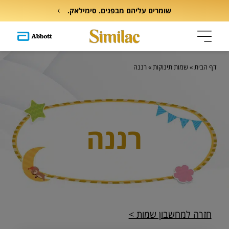
שומרים עליהם מבפנים. סימילאק.
דף הבית
»
שמות תינוקות
»
רננה
רננה
חזרה למחשבון שמות >