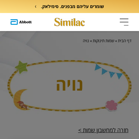
שומרים עליהם מבפנים. סימילאק.
דף הבית
»
שמות תינוקות
»
נויה
נויה
חזרה למחשבון שמות >