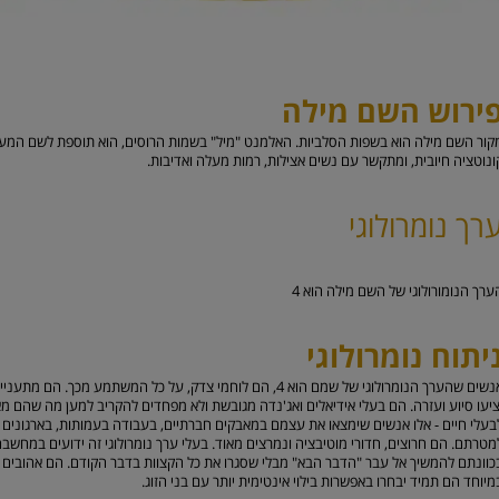
ירוש השם מילה
קור השם מילה הוא בשפות הסלביות. האלמנט "מיל" בשמות הרוסים, הוא תוספת לשם המעניקה
ונוטציה חיובית, ומתקשר עם נשים אצילות, רמות מעלה ואדיבות.
רך נומרולוגי
ערך הנומורולוגי של השם מילה הוא
4
יתוח נומרולוגי
אנשים שהערך הנומרולוגי של שמם הוא 4, הם לוחמי צדק, על כל המשת
ציעו סיוע ועזרה. הם בעלי אידיאלים ואג'נדה מגובשת ולא מפחדים להקריב למען מה שהם מאמ
בעלי חיים - אלו אנשים שימצאו את עצמם במאבקים חברתיים, בעבודה בעמותות, בארגונים ל
מטרתם. הם חרוצים, חדורי מוטיבציה ונמרצים מאוד. בעלי ערך נומרולוגי זה ידועים במחשבה
כוונתם להמשיך אל עבר "הדבר הבא" מבלי שסגרו את כל הקצוות בדבר הקודם. הם אהובים מ
מיוחד הם תמיד יבחרו באפשרות בילוי אינטימית יותר עם בני הזוג.