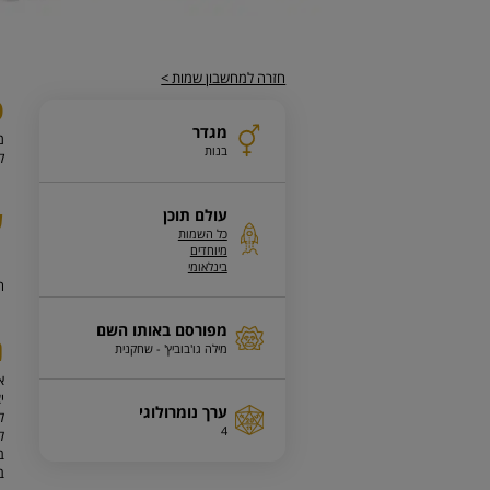
חזרה למחשבון שמות >
פ
מגדר
מ
בנות
ק
ע
עולם תוכן
כל השמות
מיוחדים
בינלאומי
ה
מפורסם באותו השם
נ
מילה גו'בוביץ' - שחקנית
י
ערך נומרולוגי
ל
4
ל
ב
ב