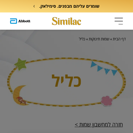
שומרים עליהם מבפנים. סימילאק.
דף הבית
»
שמות תינוקות
»
כליל
כליל
חזרה למחשבון שמות >