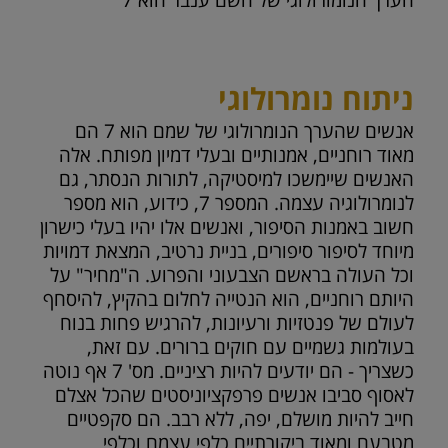
הערך הנומורולוגי של השם ענבר הוא
7
ניתוח נומרולוגי
אנשים שהערך הנומרולוגי של שמם הוא 7 הם
מאוד רוחניים, אמנותיים ובעלי דמיון מפותח. אלה
האנשים שיימשכו למיסטיקה, לתורות הנסתר, גם
לנומרולוגיה עצמה. המספר 7, כידוע, הוא מספר
חשוב באמנות הסיפור, ואנשים אלו יהיו בעלי כישרון
מיוחד לסיפור סיפורים, בניית נרטיב, המצאת דמויות
וכל העולה בראשם הצבעוני והפרוע. ה"מחיר" על
היותם רוחניים, הוא הנטייה לחלום בהקיץ, להיסחף
לעולם של פנטזיות ורעיונות, להרגיש פחות בנוח
בעולמות גשמיים עם חוקים ברורים. עם זאת,
כשצריך - הם יודעים להיות רציניים. מס' 7 אף נוטה
לאסוף סביבו אנשים פרפקציוניסטים שהכל אצלם
חייב להיות מושלם, יפה, ללא רבב. הם סקפטיים
מטבעם ומאוד ביקורתיים כלפי עצמם וכלפי