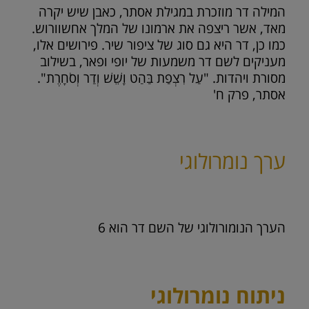
המילה דר מוזכרת במגילת אסתר, כאבן שיש יקרה
מאד, אשר ריצפה את ארמונו של המלך אחשוורוש.
כמו כן, דר היא גם סוג של ציפור שיר. פירושים אלו,
מעניקים לשם דר משמעות של יופי ופאר, בשילוב
מסורת ויהדות. "עַל רִצְפַת בַּהַט וָשֵׁשׁ וְדַר וְסֹחָרֶת".
אסתר, פרק ח'
ערך נומרולוגי
הערך הנומורולוגי של השם דר הוא
6
ניתוח נומרולוגי