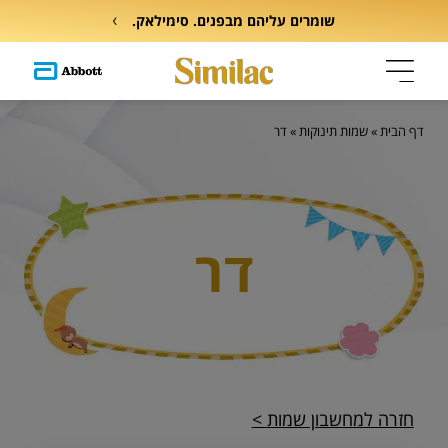
שומרים עליהם מבפנים. סימילאק.
דף הבית
»
שמות תינוקות
»
דר
דר
חזרה למחשבון שמות >