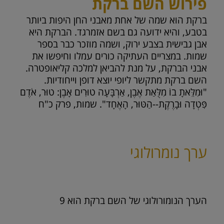
פירוש השם ברקת
ברקת הוא שמה של אחת מאבני החן היפות ביותר
בטבע, והיא ידועה גם בשם אזמרגד. הברקת היא
אבן גבישית בצבע ירוק, ושמה מוזכר כבר בספר
שמות. במצריים העתיקה כורים עמלו וחיפשו את
אבני הברקת, על מנת להביאן למלכה קליאופטרה.
השם ברקת מתקשר ליופי יוצא דופן וייחודיות.
"וּמִלֵּאתָ בוֹ מִלֻּאַת אֶבֶן, אַרְבָּעָה טוּרִים אָבֶן: טוּר, אֹדֶם
פִּטְדָה וּבָרֶקֶת--הַטּוּר, הָאֶחָד". שמות, פרק כ"ח
ערך נומרולוגי
הערך הנומורולוגי של השם ברקת הוא
9