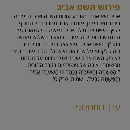
פירוש השם אביב
אביב היא אחת מארבע עונות השנה ואולי הנעימה
ביותר מארבעתן, עונת האביב מחברת בין החורף
לקיץ. השימוש במילה אביב נעשה כדי לתאר רגעי
התחדשות ופריחה. עונה זו מוזכרת שלוש פעמים
בתנ"ך. השם אביב נפוץ אצל בנים ובנות יחדיו,
ונהוג לקרוא על שמו את מי שנולד סביב עונה זו, אך
לא רק. השם אביב שומר שנים רבות על נוכחות
מרשימה ויציבה של פופולריות בקרב ההורים.
"וְהַפִּשְׁתָּה וְהַשְּׂעֹרָה נֻכָּתָה כִּי הַשְּׂעֹרָה אָבִיב
וְהַפִּשְׁתָּה גִּבְעֹל." שמות, פרק ט'
ערך נומרולוגי