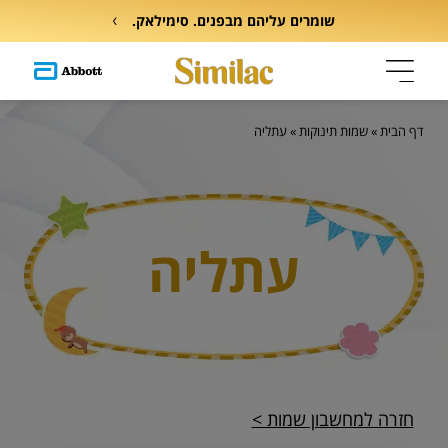
שומרים עליהם מבפנים. סימילאק.
דף הבית
»
שמות תינוקות
»
עתליה
עתליה
חזרה למחשבון שמות >