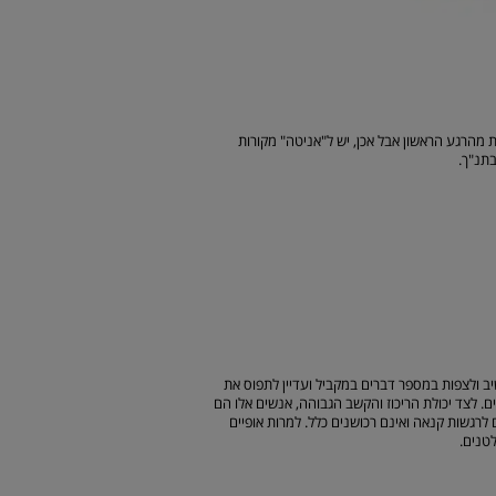
 מהרגע הראשון אבל אכן, יש ל"אניטה" מקורות
תנ"ך.
דופן. הם יכולים להקשיב ולצפות במספר דברים במקביל ועדיין לתפוס את
ם. לצד יכולת הריכוז והקשב הגבוהה, אנשים אלו הם
רגשות קנאה ואינם רכושנים כלל. למרות אופיים