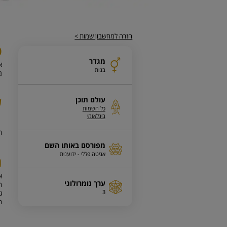
חזרה למחשבון שמות >
פ
מגדר
א
בנות
ב
ע
עולם תוכן
כל השמות
בינלאומי
ה
מפורסם באותו השם
אניטה פללי - ידוענית
נ
ערך נומרולוגי
ה
3
ג
הנוח