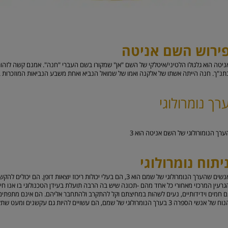
ירוש השם אניטה
ניטה הוא גלגולו הלטיני/איטלקי של השם "אן" שמקורו בשם העברי "חנה". אמנם קשה לזהות
תנ"ך. חנה הייתה אשתו של אלקנה ואמו של שמואל הנביא ואחת משבע הנביאות המוזכרות ב
רך נומרולוגי
ערך הנומורולוגי של השם אניטה הוא
3
יתוח נומרולוגי
אנשים שהערך הנומרולוגי של שמם הוא 3, הם בעלי יכולות ריכוז יוצאות 
גרעין המרכזי מאחורי כל אחד מהם -תכונה שיש בה הרבה תועלת בעידן הטכנולוגי בו אנו חיי
ם חמים וידידותיים, נעים לשהות במחיצתם וקל להתקרב ולהתחבר אליהם. הם אינם מתפתים ל
 של אנשי הספרה 3 בערך הנומרולוגי של שמם, הם עשויים להיות גם עקשנים ומעט שתלטנים.