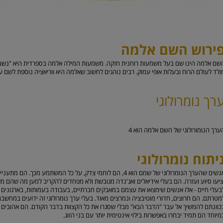
ירוש השם אלמה
שם אלמה הינו שם בעל משמעות רוחנית חזקה. משמעות המילה אלמה בספרדית היא "נשמה
ולד לעולם הרוח ובעלות אופי עמוק. רבים נוהגים לחשוב שאלמה היא ווריאציה נוספת לשם ע
רך נומרולוגי
ערך הנומורולוגי של השם אלמה הוא
4
יתוח נומרולוגי
אנשים שהערך הנומרולוגי של שמם הוא 4, הם לוחמי צדק, על כל המשת
ציעו סיוע ועזרה. הם בעלי אידיאלים ואג'נדה מגובשת ולא מפחדים להקריב למען מה שהם מאמ
בעלי חיים - אלו אנשים שימצאו את עצמם במאבקים חברתיים, בעבודה בעמותות, בארגונים ל
מטרתם. הם חרוצים, חדורי מוטיבציה ונמרצים מאוד. בעלי ערך נומרולוגי זה ידועים במחשבה
כוונתם להמשיך אל עבר "הדבר הבא" מבלי שסגרו את כל הקצוות בדבר הקודם. הם אהובים מ
מיוחד הם תמיד יבחרו באפשרות בילוי אינטימית יותר עם בני הזוג.