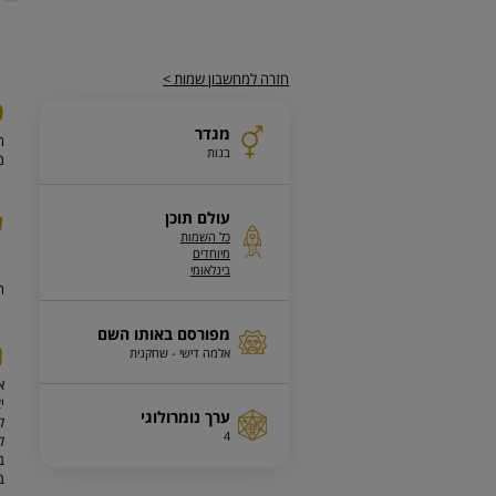
חזרה למחשבון שמות >
פ
מגדר
ה
בנות
מ
ע
עולם תוכן
כל השמות
מיוחדים
בינלאומי
ה
מפורסם באותו השם
נ
אלמה דישי - שחקנית
י
ערך נומרולוגי
ל
4
ל
ב
ב