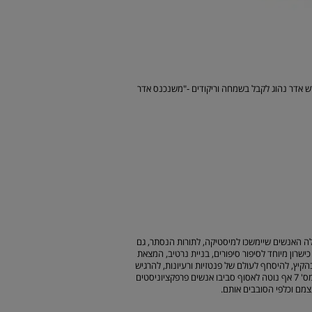
ש אדר נהוג לקבל בשמחה וריקודים -"משנכנס אדר
בעלי דמיון מפותח. אלה האנשים שיימשכו למיסטיקה, לתורות הנסתר, גם
 יהיו בעלי כישרון מיוחד לסיפור סיפורים, בניית נרטיב, המצאת
הקיץ, להיסחף לעולם של פנטזיות ורעיונות, להרגיש
פחות בנוח בעולמות גשמיים עם חוקים ברורים. עם זאת, כשצריך - הם יודעים להיות רציניים. מס' 7 אף נוטה לאסוף סביבו אנשים פרפקציוניסטים
צמם וכלפי הסובבים אותם.