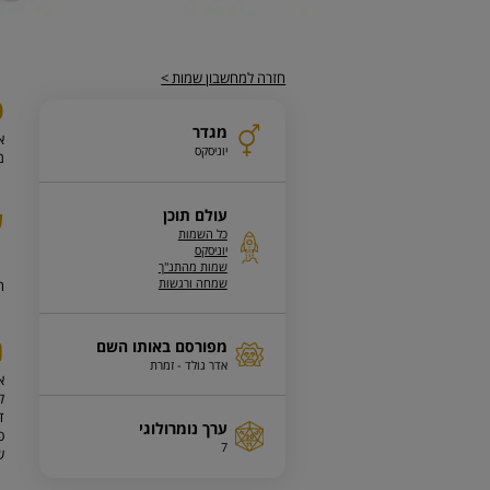
חזרה למחשבון שמות >
פ
מגדר
א
יוניסקס
מ
ע
עולם תוכן
כל השמות
יוניסקס
שמות מהתנ"ך
שמחה ורגשות
ה
נ
מפורסם באותו השם
אדר גולד - זמרת
ד
ערך נומרולוגי
7
ש